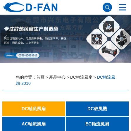
網站首頁
關於草莓视频APP色污
公司簡介
董事長寄語
發展曆程
公司優勢
企業文化
榮譽資質
企業風采
儀器設備
視頻中心
產品中心
DC軸流風扇
DC鼓風機
AC軸流風扇
EC軸流風扇
橫流風扇
支架風扇
應用案例
您的位置：
首頁
>
產品中心
>
DC軸流風扇
>
DC軸流風
扇-2010
工程案例
解決方案
新聞資訊
公司新聞
行業資訊
常見問題
DC軸流風扇
DC鼓風機
聯係草莓视频APP色污
2006
2010
2507
2510
3006
3007
3010
3510
4007
4010-B
4015
4020
4028
4510
5010
5015
5020
5025
6010
6015
6020
6025
6038
7010
7015
7025
8010
8015
8025-A
8025-B
8038
9025-B
8020
9238
1225-A
1225-B
1232
1238-A
1238-B
1425
1751
20060
2006
3507
4008
DFM4010B
4020
4506-A
4506-B
5008
5010
5015-A
5015-B
5016
5020-A
5020-B
5025-A
5025-B
6006
6008
6015-A
6015-B
6020
6025
6028-A
6028-B
7515
7525
7530-A
7530-B
8030-A
8030-B
9330-A
9330-C
9733
10033
1232
AC軸流風扇
EC軸流風扇
聯係方式
客戶留言
人才招聘