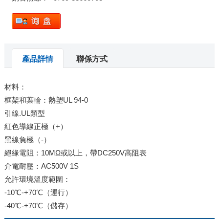
產品詳情
聯係方式
材料：
框架和葉輪：熱塑UL 94-0
引線.UL類型
紅色導線正極（+）
黑線負極（-）
絕緣電阻：10MΩ或以上，帶DC250V高阻表
介電耐壓：AC500V 1S
允許環境溫度範圍：
-10℃-+70℃（運行）
-40℃-+70℃（儲存）