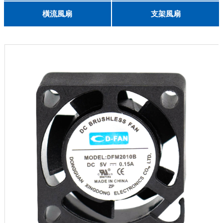
English
8025
8038
9225
9238
1225
1238
1738
1751
2260
6025
8025
8038
9225
9238
1238
橫流風扇
支架風扇
DC 030
3010
4010
5010
6010
6025
8015
5032碟形
8030碟形
9025
9025碟形
1225
1025碟形
1025
1225碟形
1525碟形
12538離心