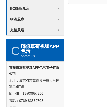
8025
8038
9225
9238
1225
1238
1738
1751
2260
EC軸流風扇
6025
8025
8038
9225
9238
1238
橫流風扇
DC 030
支架風扇
3010
4010
5010
6010
6025
8015
5032碟形
8030碟形
9025
9025碟形
1225
1025碟形
1025
1225碟形
1525碟形
12538離心
聯係草莓视频APP
C
色污
ontact us
東莞市草莓视频APP色污電子有限
公司
地址：廣東省東莞市常平鎮大咼恒
豐二路2號
陳小姐：13509657206
電話：0769-83660708