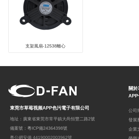
DC鼓風機-8030-A
關於
AP
東莞市草莓视频APP色污電子有限公司
公司
地址：廣東省東莞市常平鎮大咼恒豐二路2號
發展
備案號：
粵ICP備24364398號
企業
支架風扇-9025碟形
粵公網安備 44190002003962號
榮譽