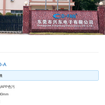
-A
機
APP色污
30mm
2