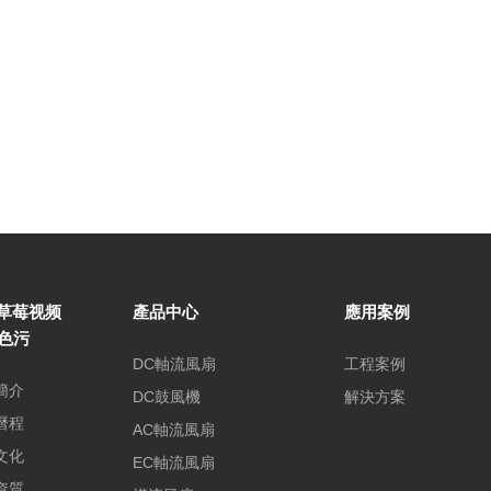
草莓视频
產品中心
應用案例
P色污
DC軸流風扇
工程案例
簡介
DC鼓風機
解決方案
曆程
AC軸流風扇
文化
EC軸流風扇
資質