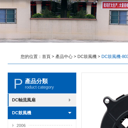
您的位置：
首頁
>
產品中心
>
DC鼓風機
>
DC鼓風機-803
P
產品分類
roduct category
DC軸流風扇
2006
2010
2507
2510
3006
3007
3010
3510
4007
4010-B
4015
4020
4028
4510
5010
5015
5020
5025
6010
6015
6020
6025
6038
7010
7015
7025
8010
8015
8025-A
8025-B
8038
9025-B
8020
9238
1225-A
1225-B
1232
1238-A
1238-B
1425
1751
20060
DC鼓風機
2006