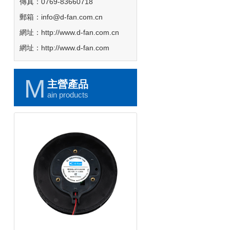
傳真：0769-83660718
郵箱：info@d-fan.com.cn
網址：http://www.d-fan.com.cn
網址：http://www.d-fan.com
M
主營產品
ain products