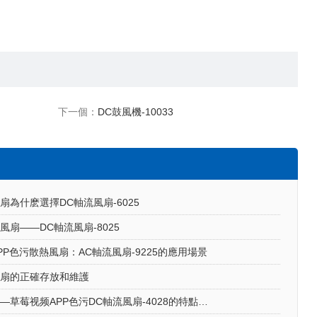
下一個：
DC鼓風機-10033
扇為什麽選擇DC軸流風扇-6025
風扇——DC軸流風扇-8025
P色污散熱風扇：AC軸流風扇-9225的應用場景
風扇的正確存放和維護
散熱風扇——草莓视频APP色污DC軸流風扇-4028的特點與優勢